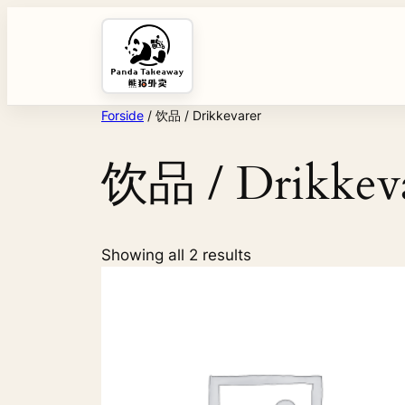
Spring
til
indhold
Forside
/ 饮品 / Drikkevarer
饮品 / Drikkev
Showing all 2 results