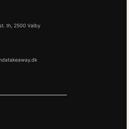
t. th, 2500 Valby
90
andatakeaway.dk