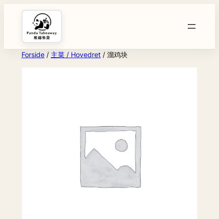
Spring
til
indhold
Forside
/
主菜 / Hovedret
/ 溜鸡块