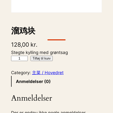
溜鸡块
128,00
kr.
Stegte kylling med grøntsag
溜
Tilføj til kurv
鸡
块
Category:
主菜 / Hovedret
a
Anmeldelser (0)
n
t
Anmeldelser
a
l
Der er endnu ikke nogle anmeldelser.