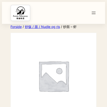
Spring
til
indhold
Forside
/
炒饭 / 面 / Nudle og ris
/ 炒面 – 虾