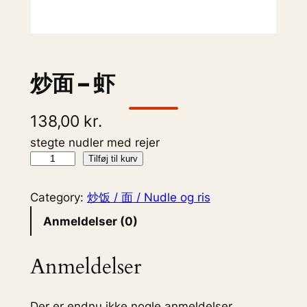
炒面 – 虾
138,00
kr.
stegte nudler med rejer
炒
Tilføj til kurv
面
–
Category:
炒饭 / 面 / Nudle og ris
虾
Anmeldelser (0)
a
n
Anmeldelser
t
a
l
Der er endnu ikke nogle anmeldelser.