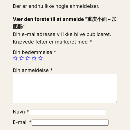
a
Der er endnu ikke nogle anmeldelser.
n
Vær den første til at anmelde “重庆小面 – 加
t
肥肠”
a
Din e-mailadresse vil ikke blive publiceret.
l
Krævede felter er markeret med
*
Din bedømmelse
*
Din anmeldelse
*
Navn
*
E-mail
*