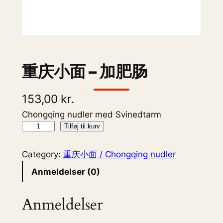
重庆小面 – 加肥肠
153,00
kr.
Chongqing nudler med Svinedtarm
重
Tilføj til kurv
庆
小
Category:
重庆小面 / Chongqing nudler
面
Anmeldelser (0)
–
加
Anmeldelser
肥
肠